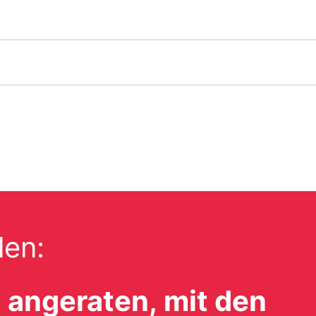
len:
d angeraten,
mit den